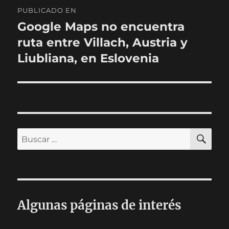
Navegación
PUBLICADO EN
de
Google Maps no encuentra
ruta entre Villach, Austria y
entradas
Liubliana, en Eslovenia
BU
Buscar
por:
Algunas páginas de interés