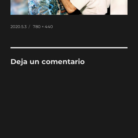
Publicado
Tamaño
2020.5.3
780 × 440
el
completo
Deja un comentario