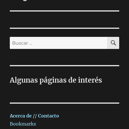
entradas
BU
Buscar
por:
Algunas páginas de interés
Acerca de // Contacto
Bookmarks