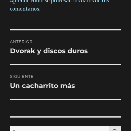
Aprende cómo se procesan los datos de tus
comentarios.
Navegación
ANTERIOR
de
Dvorak y discos duros
Entrada
anterior:
entradas
SIGUIENTE
Un cacharrito más
Entrada
siguiente:
BU
Buscar