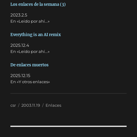
Los enlaces de la semana (3)
2023.2.5
En «Leído por ahí...»
Everything is an AI remix
2025.12.4
En «Leído por ahí...»
De enlaces muertos
2025.12.15
En «Y otros enlaces»
Autor
Publicado
Categorías
csr
2003.11.19
Enlaces
el