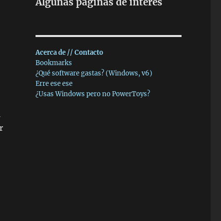
Algunas páginas de interés
Acerca de // Contacto
Bookmarks
¿Qué software gastas? (Windows, v6)
Erre ese ese
¿Usas Windows pero no PowerToys?
l
r