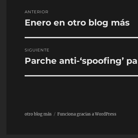
Navegación
ANTERIOR
de
Enero en otro blog más
Entrada
anterior:
entradas
SIGUIENTE
Parche anti-‘spoofing’ pa
Entrada
siguiente:
otro blog más
Funciona gracias a WordPress