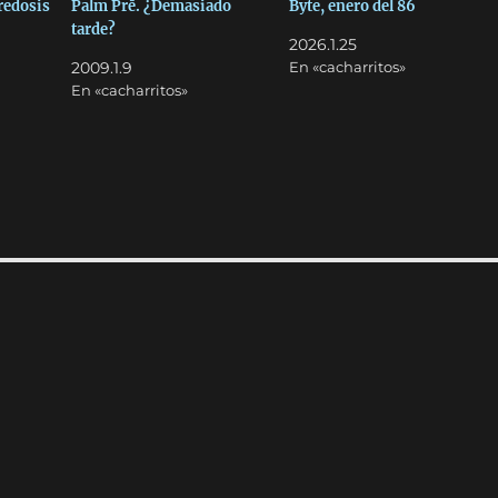
redosis
Palm Prē. ¿Demasiado
Byte, enero del 86
tarde?
2026.1.25
2009.1.9
En «cacharritos»
En «cacharritos»