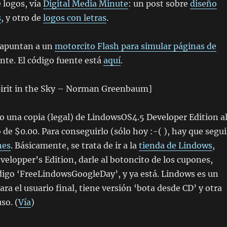
 logos, vía
Digital Media Minute
: un post sobre
diseño
s
, y otro de
logos con letras
.
apuntan a un
motorcito Flash para simular páginas de
te. El código fuente está
aquí
.
irit in the Sky – Norman Greenbaum]
 una copia (legal) de LindowsOS4.5 Developer Edition a
 de $0.00. Para conseguirlo (sólo hoy :-( ), hay que segui
nes
. Básicamente, se trata de ir a la
tienda de Lindows
,
evelopper’s Edition, darle al botoncito de los cupones,
ódigo ‘FreeLindowsGoogleDay’, y ya está. Lindows es un
ra el usuario final, tiene versión ‘bota desde CD’ y otra
so. (
Vía
)