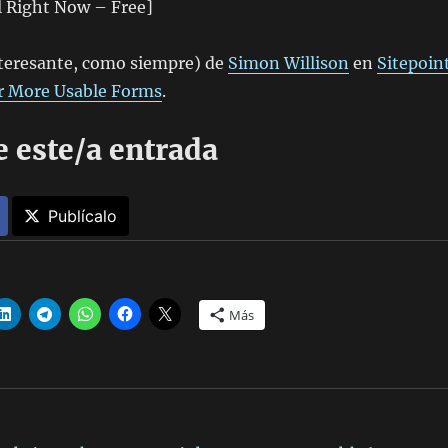
l Right Now – Free]
nteresante, como siempre) de
Simon Willison
en
Sitepoin
or More Usable Forms
.
 este/a entrada
Publícalo
Más