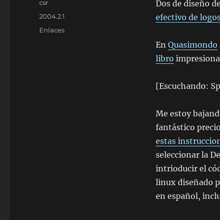
Autor
csr
Dos de diseño de
Publicado
2004.2.1
efectivo de logo
el
Categorías
Enlaces
En
Quasimondo
libro
impresionan
[Escuchando: Sp
Me estoy bajando
fantástico precio
estas instruccio
seleccionar la D
intrioducir el c
linux diseñado pa
en español, inclu