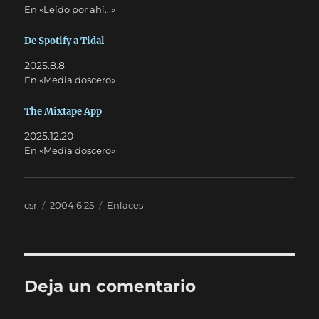
En «Leído por ahí...»
De Spotify a Tidal
2025.8.8
En «Media doscero»
The Mixtape App
2025.12.20
En «Media doscero»
Autor
Publicado
Categorías
csr
2004.6.25
Enlaces
el
Deja un comentario