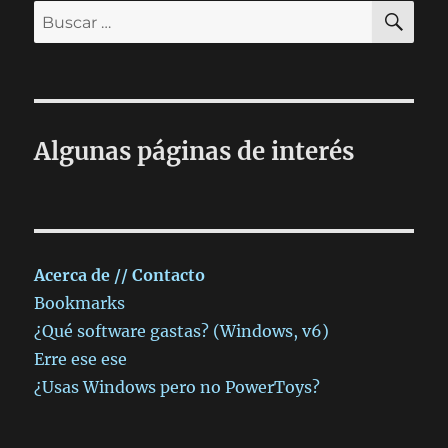
BU
Buscar
por:
Algunas páginas de interés
Acerca de // Contacto
Bookmarks
¿Qué software gastas? (Windows, v6)
Erre ese ese
¿Usas Windows pero no PowerToys?