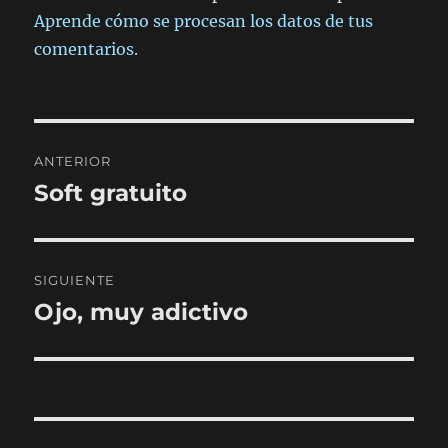
Aprende cómo se procesan los datos de tus
comentarios.
Navegación
ANTERIOR
de
Soft gratuito
Entrada
anterior:
entradas
SIGUIENTE
Ojo, muy adictivo
Entrada
siguiente: