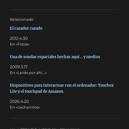
Relacionado
El cazador cazado
2012.4.30
En «Fotos»
Una de sondas espaciales hechas aquí… y medios
2009.3.17
En «Leído por ahí...»
Dispositivos para interactuar con el ordenador: Tourbox
Lite y el touchpad de Amazon
2026.4.20
En «cacharritos»
Autor
Publicado
Categorías