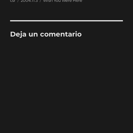
csr
2004.11.3
Wish You Were Here
el
Deja un comentario