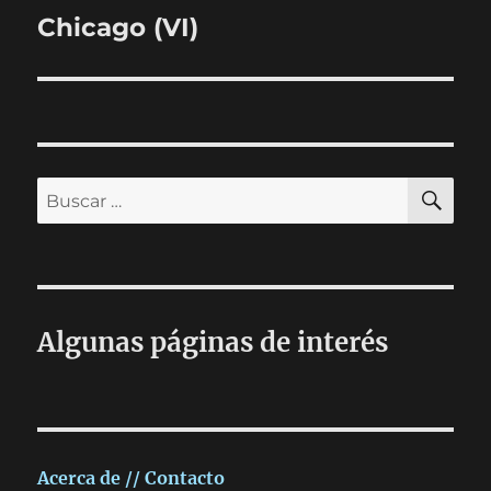
Chicago (VI)
Entrada
siguiente:
BU
Buscar
por:
Algunas páginas de interés
Acerca de // Contacto