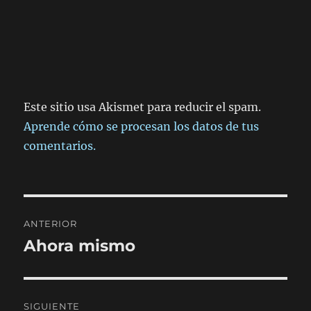
Este sitio usa Akismet para reducir el spam.
Aprende cómo se procesan los datos de tus
comentarios.
Navegación
ANTERIOR
de
Ahora mismo
Entrada
anterior:
entradas
SIGUIENTE