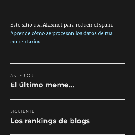
Este sitio usa Akismet para reducir el spam.
Aprende cómo se procesan los datos de tus
comentarios.
Navegación
ANTERIOR
de
El último meme…
Entrada
anterior:
entradas
SIGUIENTE
Los rankings de blogs
Entrada
siguiente: