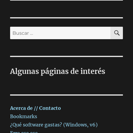
BU
Buscar
por:
Algunas páginas de interés
Acerca de // Contacto
Bookmarks
¿Qué software gastas? (Windows, v6)
Erre ese ese