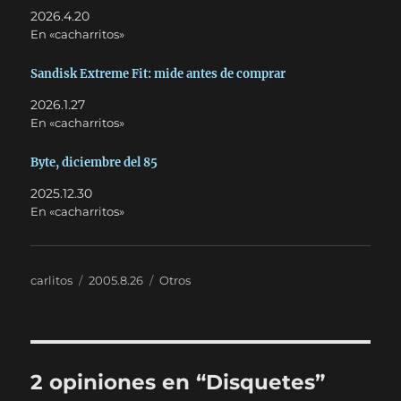
2026.4.20
En «cacharritos»
Sandisk Extreme Fit: mide antes de comprar
2026.1.27
En «cacharritos»
Byte, diciembre del 85
2025.12.30
En «cacharritos»
Autor
Publicado
Categorías
carlitos
2005.8.26
Otros
el
2 opiniones en “Disquetes”