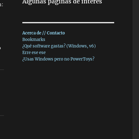
Algunas páginas de interés
n:
Acerca de // Contacto
Bookmarks
¿Qué software gastas? (Windows, v6)
o
Erre ese ese
¿Usas Windows pero no PowerToys?