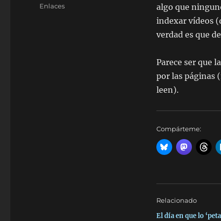
el
Categorías
Enlaces
algo que ningun
indexar vídeos (
verdad es que de
Parece ser que l
por las páginas 
leen).
Compárteme:
Relacionado
El día en que lo ‘pe