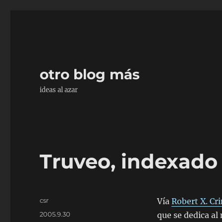
otro blog más
ideas al azar
Truveo, indexado
Autor
csr
Vía
Robert X. Cr
Publicado
2005.9.30
que se dedica al