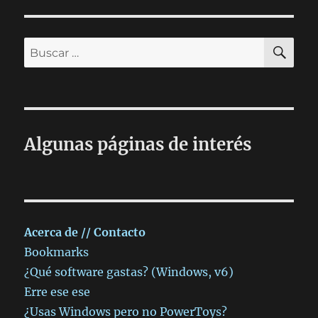
BU
Buscar
por:
Algunas páginas de interés
Acerca de // Contacto
Bookmarks
¿Qué software gastas? (Windows, v6)
Erre ese ese
¿Usas Windows pero no PowerToys?