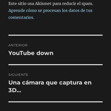
Este sitio usa Akismet para reducir el spam.
Aprende cómo se procesan los datos de tus
comentarios.
Navegación
ANTERIOR
de
YouTube down
Entrada
anterior:
entradas
SIGUIENTE
Una cámara que captura en
Entrada
siguiente:
3D…