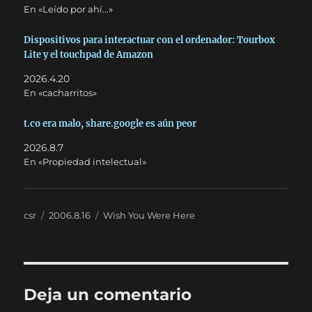
En «Leído por ahí...»
Dispositivos para interactuar con el ordenador: Tourbox
Lite y el touchpad de Amazon
2026.4.20
En «cacharritos»
t.co era malo, share.google es aún peor
2026.8.7
En «Propiedad intelectual»
Autor
Publicado
Categorías
csr
2006.8.16
Wish You Were Here
el
Deja un comentario