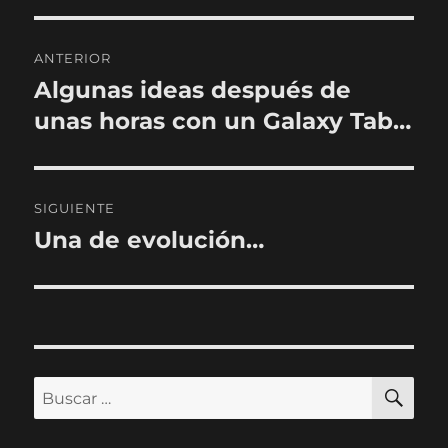
Navegación
ANTERIOR
de
Algunas ideas después de
Entrada
anterior:
unas horas con un Galaxy Tab…
entradas
SIGUIENTE
Una de evolución…
Entrada
siguiente:
BU
Buscar
por: