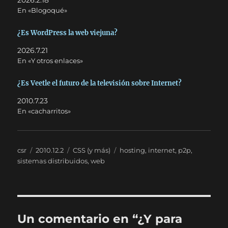
2026.2.18
En «Blogoqué»
¿Es WordPress la web viejuna?
2026.7.21
En «Y otros enlaces»
¿Es Veetle el futuro de la televisión sobre Internet?
2010.7.23
En «cacharritos»
Autor
Publicado
Categorías
Etiquetas
csr
2010.12.2
CSS (y más)
hosting
,
internet
,
p2p
,
el
sistemas distribuidos
,
web
Un comentario en “¿Y para