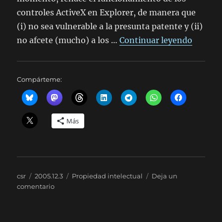
controles ActiveX en Explorer, de manera que
(i) no sea vulnerable a la presunta patente y (ii)
«Más de
no afcete (mucho) a los …
Continuar leyendo
Compárteme:
Más
Autor
Publicado
Categorías
csr
2005.12.3
Propiedad intelectual
Deja un
el
en
comentario
Más
del
caso