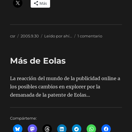
Más
Autor
Publicado
Categorías
en
csr
2005.9.30
Leído por ahí...
1 comentario
el
Más
del
caso
Más de Eolas
Eolas…
La reacción del mundo de la publicidad online a
los posibles cambios en explorer por la
demanada de la patente de Eolas…
Compárteme: