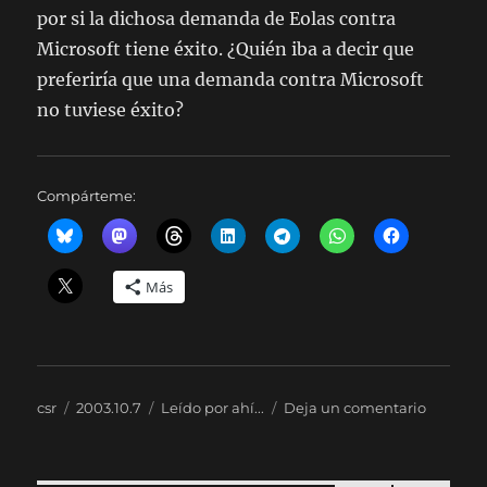
por si la dichosa demanda de Eolas contra
Microsoft tiene éxito. ¿Quién iba a decir que
preferiría que una demanda contra Microsoft
no tuviese éxito?
Compárteme:
Más
Autor
Publicado
Categorías
en
csr
2003.10.7
Leído por ahí...
Deja un comentario
el
Eolas
y
los