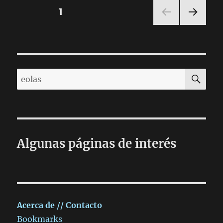
plugins…
Paginación
PÁGINA
1
PRÓ
de
XIMA
PÁGI
entradas
NA
BU
Buscar
por:
Algunas páginas de interés
Acerca de // Contacto
Bookmarks