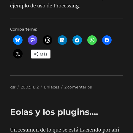
ejemplo de uso de Processing.
Compárteme:
Más
Autor
Publicado
Categorías
en
csr
2003.11.12
Enlaces
2 comentarios
el
Enlaces.
Fotografía,
Eolas…
Eolas y los plugins….
Un resumen de lo que se está haciendo por ahí