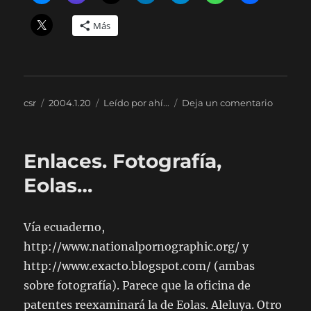
Más
Autor
Publicado
Categorías
en
csr
2004.1.20
Leído por ahí...
Deja un comentario
el
Más
de
Eolas
Enlaces. Fotografía,
Eolas…
Vía ecuaderno,
http://www.nationalpornographic.org/ y
http://www.exacto.blogspot.com/ (ambas
sobre fotografía). Parece que la oficina de
patentes reexaminará la de Eolas. Aleluya. Otro