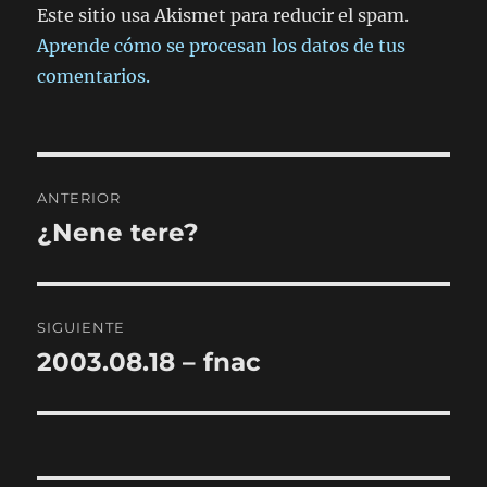
Este sitio usa Akismet para reducir el spam.
Aprende cómo se procesan los datos de tus
comentarios.
Navegación
ANTERIOR
de
¿Nene tere?
Entrada
anterior:
entradas
SIGUIENTE
2003.08.18 – fnac
Entrada
siguiente: