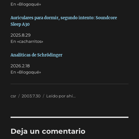
En «Blogoqué»
Auriculares para dormir, segundo intento: Soundcore
Sleep A30
2025.8.29
En «cacharritos»
Analíticas de Schrödinger
2026.2.18
En «Blogoqué»
Autor
Publicado
Categorías
csr
2003.7.30
Leído por ahí...
el
Deja un comentario