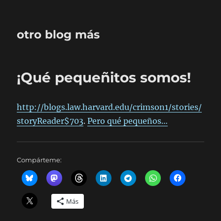
otro blog más
¡Qué pequeñitos somos!
http://blogs.law.harvard.edu/crimson1/stories/
storyReader$703
.
Pero qué pequeños…
Compárteme:
Más