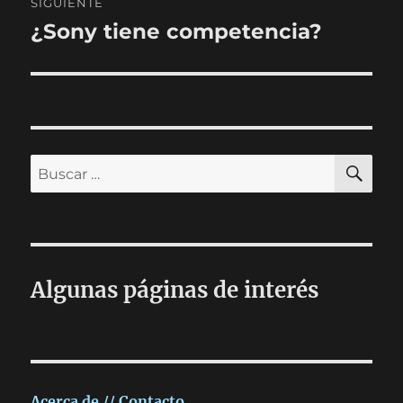
SIGUIENTE
¿Sony tiene competencia?
Entrada
siguiente:
BU
Buscar
por:
Algunas páginas de interés
Acerca de // Contacto