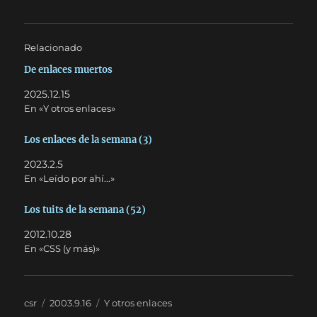
Relacionado
De enlaces muertos
2025.12.15
En «Y otros enlaces»
Los enlaces de la semana (3)
2023.2.5
En «Leído por ahí...»
Los tuits de la semana (52)
2012.10.28
En «CSS (y más)»
Autor
Publicado
Categorías
csr
2003.9.16
Y otros enlaces
el