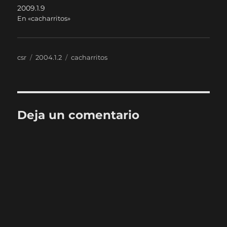
2009.1.9
En «cacharritos»
Autor
Publicado
Categorías
csr
2004.1.2
cacharritos
el
Deja un comentario