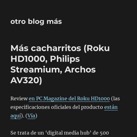
otro blog más
Más cacharritos (Roku
HD1000, Philips
Streamium, Archos
AV320)
Review
en PC Magazine del Roku HD1000
(las
especificaciones oficiales del producto
están
aquí
). (
Vía
)
Se trata de un ‘digital media hub’ de 500