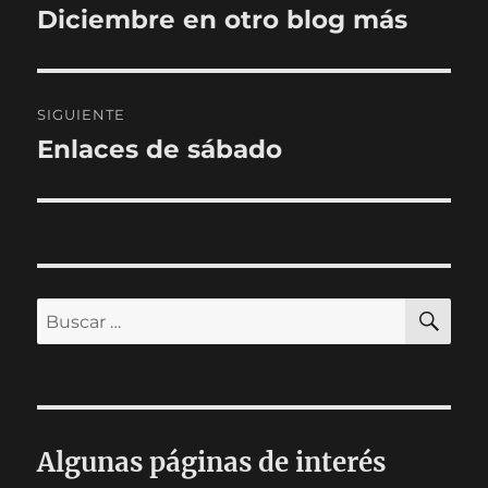
de
Diciembre en otro blog más
Entrada
anterior:
entradas
SIGUIENTE
Enlaces de sábado
Entrada
siguiente:
BU
Buscar
por:
Algunas páginas de interés