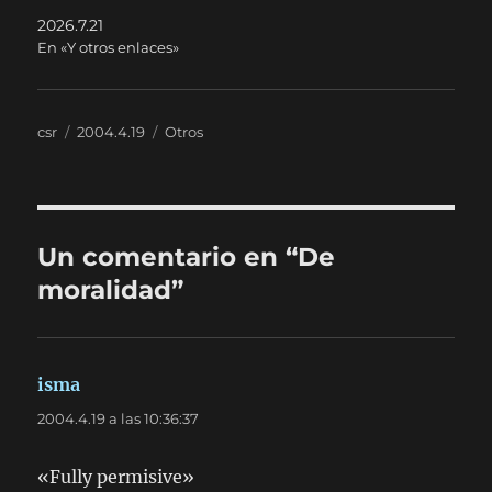
2026.7.21
En «Y otros enlaces»
Autor
Publicado
Categorías
csr
2004.4.19
Otros
el
Un comentario en “De
moralidad”
isma
dice:
2004.4.19 a las 10:36:37
«Fully permisive»