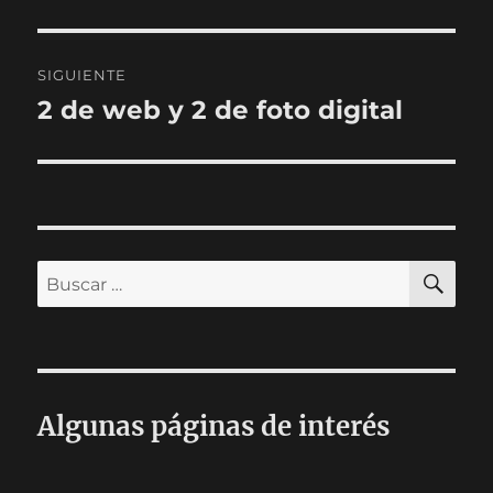
SIGUIENTE
2 de web y 2 de foto digital
Entrada
siguiente:
BU
Buscar
por:
Algunas páginas de interés