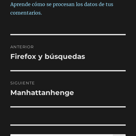
Aprende cómo se procesan los datos de tus
comentarios.
Navegación
ANTERIOR
de
Firefox y búsquedas
Entrada
anterior:
entradas
SIGUIENTE
Manhattanhenge
Entrada
siguiente: