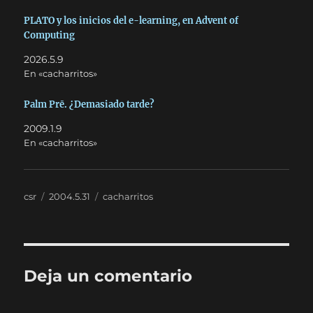
PLATO y los inicios del e-learning, en Advent of
Computing
2026.5.9
En «cacharritos»
Palm Prē. ¿Demasiado tarde?
2009.1.9
En «cacharritos»
Autor
Publicado
Categorías
csr
2004.5.31
cacharritos
el
Deja un comentario