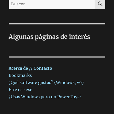
BU
Buscar
por:
Algunas páginas de interés
Acerca de // Contacto
Bookmarks
¿Qué software gastas? (Windows, v6)
Erre ese ese
¿Usas Windows pero no PowerToys?