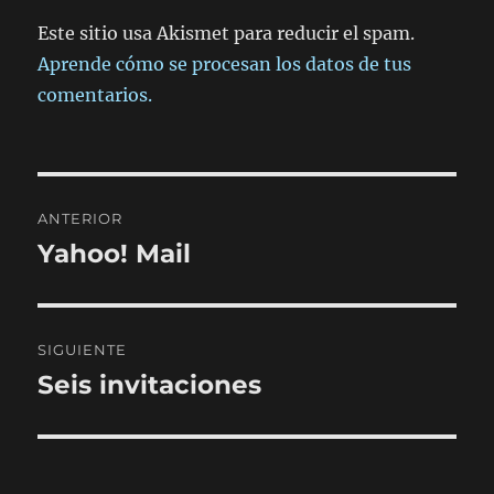
Este sitio usa Akismet para reducir el spam.
Aprende cómo se procesan los datos de tus
comentarios.
Navegación
ANTERIOR
de
Yahoo! Mail
Entrada
anterior:
entradas
SIGUIENTE
Seis invitaciones
Entrada
siguiente: