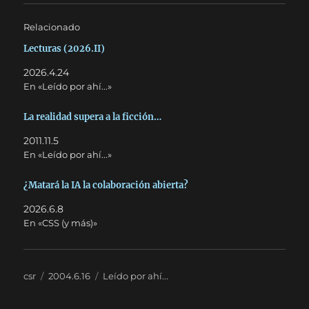
Relacionado
Lecturas (2026.II)
2026.4.24
En «Leído por ahí...»
La realidad supera a la ficción…
2011.11.5
En «Leído por ahí...»
¿Matará la IA la colaboración abierta?
2026.6.8
En «CSS (y más)»
Autor
Publicado
Categorías
csr
2004.6.16
Leído por ahí...
el