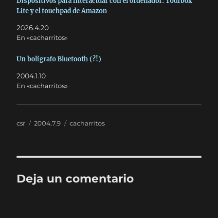
Dispositivos para interactuar con el ordenador: Tourbox
Lite y el touchpad de Amazon
2026.4.20
En «cacharritos»
Un bolígrafo Bluetooth (?!)
2004.1.10
En «cacharritos»
Autor
Publicado
Categorías
csr
2004.7.9
cacharritos
el
Deja un comentario