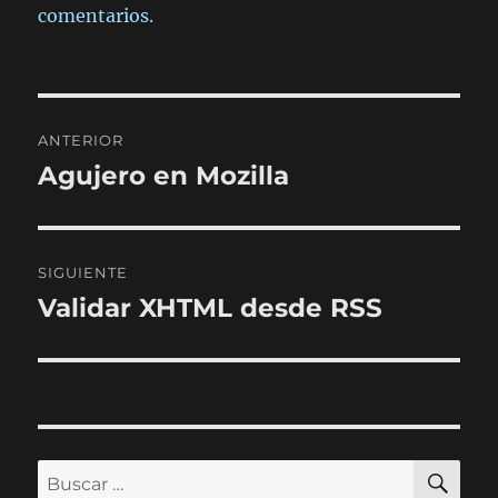
comentarios.
Navegación
ANTERIOR
de
Agujero en Mozilla
Entrada
anterior:
entradas
SIGUIENTE
Validar XHTML desde RSS
Entrada
siguiente:
BU
Buscar