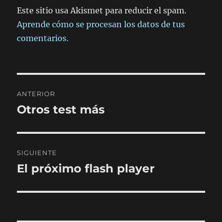
Este sitio usa Akismet para reducir el spam.
Aprende cómo se procesan los datos de tus
comentarios.
Navegación
ANTERIOR
de
Otros test más
Entrada
anterior:
entradas
SIGUIENTE
El próximo flash player
Entrada
siguiente: