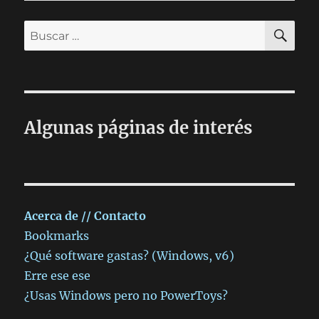
BU
Buscar
por:
Algunas páginas de interés
Acerca de // Contacto
Bookmarks
¿Qué software gastas? (Windows, v6)
Erre ese ese
¿Usas Windows pero no PowerToys?