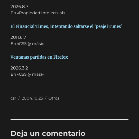
2026.8.7
En «Propiedad intelectual»
El Financial Times, intentando saltarse el ‘peaje iTunes’
2011.6.7
En «CSS (y más)»
Ventanas partidas en Firefox
2026.3.2
En «CSS (y más)»
Autor
Publicado
Categorías
csr
2004.10.23
Otros
el
Deja un comentario