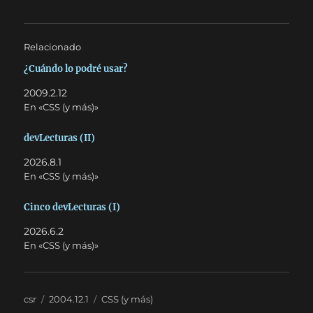
Relacionado
¿Cuándo lo podré usar?
2009.2.12
En «CSS (y más)»
devLecturas (II)
2026.8.1
En «CSS (y más)»
Cinco devLecturas (I)
2026.6.2
En «CSS (y más)»
Autor
Publicado
Categorías
csr
2004.12.1
CSS (y más)
el