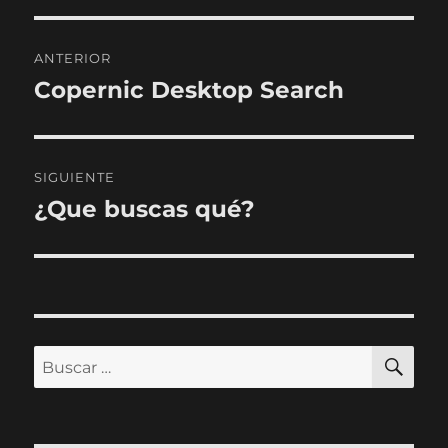
Navegación
ANTERIOR
de
Copernic Desktop Search
Entrada
anterior:
entradas
SIGUIENTE
¿Que buscas qué?
Entrada
siguiente:
BU
Buscar
por: