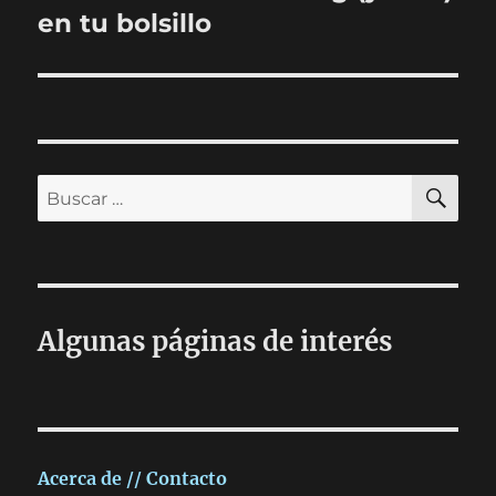
siguiente:
en tu bolsillo
BU
Buscar
por:
Algunas páginas de interés
Acerca de // Contacto