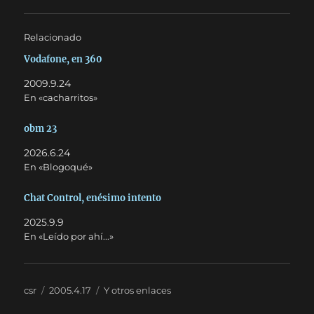
Relacionado
Vodafone, en 360
2009.9.24
En «cacharritos»
obm 23
2026.6.24
En «Blogoqué»
Chat Control, enésimo intento
2025.9.9
En «Leído por ahí...»
Autor
Publicado
Categorías
csr
2005.4.17
Y otros enlaces
el