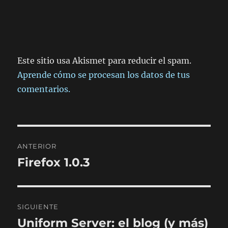
Este sitio usa Akismet para reducir el spam.
Aprende cómo se procesan los datos de tus
comentarios.
Navegación
ANTERIOR
de
Firefox 1.0.3
Entrada
anterior:
entradas
SIGUIENTE
Uniform Server: el blog (y más)
Entrada