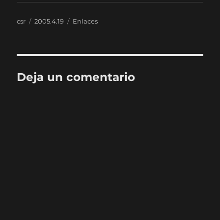
Autor
Publicado
Categorías
csr
2005.4.19
Enlaces
el
Deja un comentario