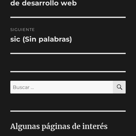
de desarrollo web
SIGUIENTE
sic (Sin palabras)
Entrada
siguiente:
BU
Buscar
por:
Algunas páginas de interés