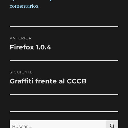
comentarios.
Navegación
ANTERIOR
de
Firefox 1.0.4
Entrada
anterior:
entradas
SIGUIENTE
Graffiti frente al CCCB
Entrada
siguiente:
BU
Buscar