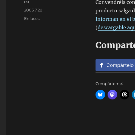
Autor
csr
Convendréis con
Publicado
2005.7.28
producto salga 
el
Categorías
Enlaces
Informan en el b
(
descargable aqu
Comparte
Compártelo
Compárteme: