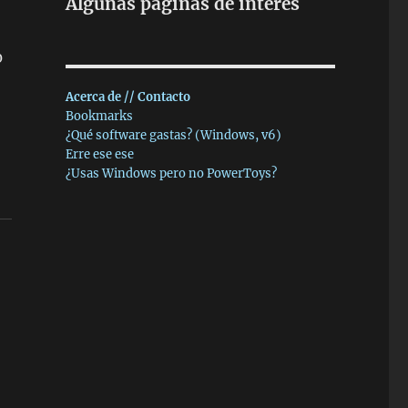
Algunas páginas de interés
0
Acerca de // Contacto
Bookmarks
¿Qué software gastas? (Windows, v6)
Erre ese ese
¿Usas Windows pero no PowerToys?