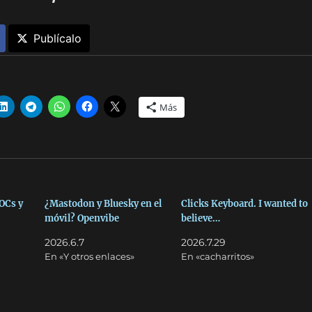
Publícalo
Más
OOCs y
¿Mastodon y Bluesky en el
Clicks Keyboard. I wanted to
móvil? Openvibe
believe…
2026.6.7
2026.7.29
En «Y otros enlaces»
En «cacharritos»