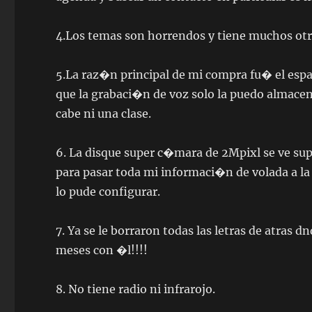
4.Los temas son horrendos y tiene muchos otro
5.La raz�n principal de mi compra fu� el espac
que la grabaci�n de voz solo la puedo almacena
cabe ni una clase.
6. La disque super c�mara de 2Mpixl se ve supe
para pasar toda mi informaci�n de volada a l
lo pude configurar.
7. Ya se le borraron todas las letras de atras dn
meses con �l!!!!
8. No tiene radio ni infrarojo.