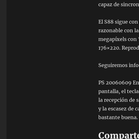
capaz de sincron
El S88 sigue con
razonable con la
megapíxels con ‘
176×220. Repro
Seguiremos inf
PS 20060609 E
pantalla, el tec
la recepción de 
y la escasez de 
bastante buena. 
Comparte