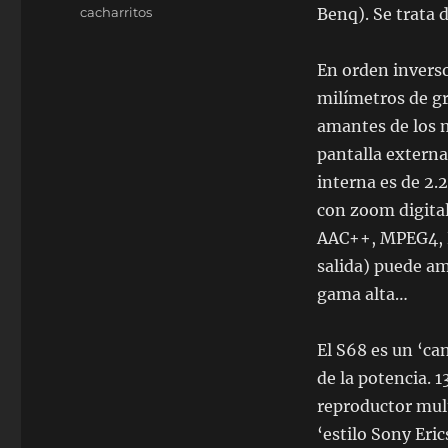
el
Categorías
cacharritos
Benq). Se trata 
En orden inverso
milímetros de gr
amantes de los m
pantalla externa
interna es de 2.
con zoom digital
AAC++, MPEG4, R
salida) puede am
gama alta…
El S68 es un ‘ca
de la potencia. 
reproductor mult
‘estilo Sony Eri