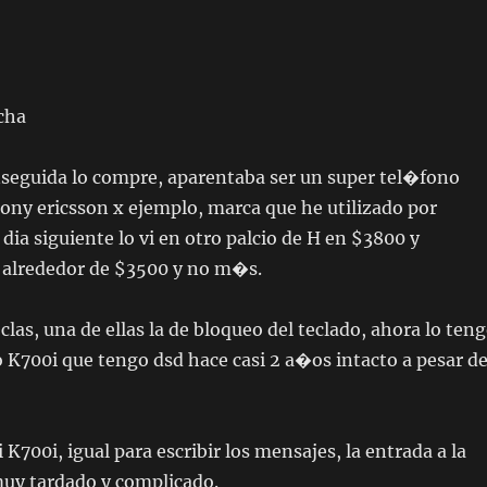
echa
 enseguida lo compre, aparentaba ser un super tel�fono
sony ericsson x ejemplo, marca que he utilizado por
ia siguiente lo vi en otro palcio de H en $3800 y
 alrededor de $3500 y no m�s.
as, una de ellas la de bloqueo del teclado, ahora lo ten
K700i que tengo dsd hace casi 2 a�os intacto a pesar d
 K700i, igual para escribir los mensajes, la entrada a la
muy tardado y complicado.