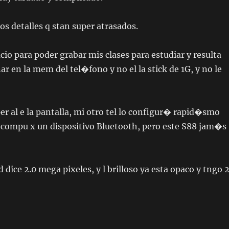
s detalles q stan super atrasados.
io para poder grabar mis clases para estudiar y resulta
r en la mem del tel�fono y no el la stick de 1G, y no le
r al e la pantalla, mi otro tel lo configur� rapid�smo
a compu x un dispositivo Bluetooth, pero este S88 jam�s
d dice 2.0 mega pixeles, y l brilloso ya esta opaco y tngo 