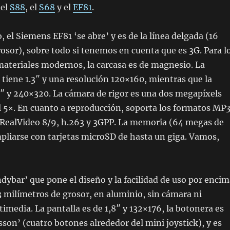
del
S88
, el
S68
y el
EF81
.
, el Siemens EF81 ‘se abre’ y es de la línea delgada (16
osor), sobre todo si tenemos en cuenta que es 3G. Para l
ateriales modernos, la carcasa es de magnesio. La
 tiene 1.3″ y una resolución 120×160, mientras que la
2″ y 240×320. La cámara de rigor es una dos megapíxels
 5×. En cuanto a reproducción, soporta los formatos MP3
ealVideo 8/9, h.263 y 3GPP. La memoria (64 megas de
pliarse con tarjetas microSD de hasta un giga. Vamos,
ndybar’ que pone el diseño y la facilidad de uso por enci
13 milímetros de grosor, en aluminio, sin cámara ni
imedia. La pantalla es de 1,8″ y 132×176, la botonera es
csson’ (cuatro botones alrededor del mini joystick), y es