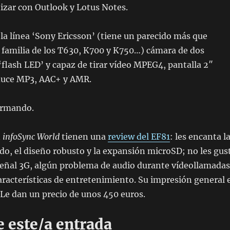
izar con Outlook y Lotus Notes.
 la línea ‘Sony Ericsson’ (tiene un parecido más que
 familia de los T630, K700 y K750…) cámara de dos
flash LED’ y capaz de tirar vídeo MPEG4, pantalla 2″
duce MP3, AAC+ y AMR.
ormando.
n
infoSync World
tienen una
review del EF81
: les encanta l
lado, el diseño robusto y la expansión microSD; no les gus
señal 3G, algún problema de audio durante vídeollamadas
características de entretenimiento. Su impresión general 
Le dan un precio de unos 450 euros.
 este/a entrada