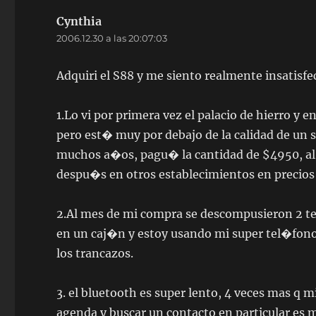
Cynthia
dice:
2006.12.30 a las 20:07:03
Adquiri el S88 y me siento realmente insatisf
1.Lo vi por primera vez el palacio de hierro y
pero est� muy por debajo de la calidad de un 
muchos a�os, pagu� la cantidad de $4950, al d
despu�s en otros establecimientos en precios
2.Al mes de mi compra se descompusieron 2 tecl
en un caj�n y estoy usando mi super tel�fono 
los trancazos.
3. el bluetooth es super lento, 4 veces mas q mi
agenda y buscar un contacto en particular es 