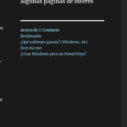
Algunas páginas de interés
os
Acerca de // Contacto
Bookmarks
¿Qué software gastas? (Windows, v6)
Erre ese ese
¿Usas Windows pero no PowerToys?
,
ma