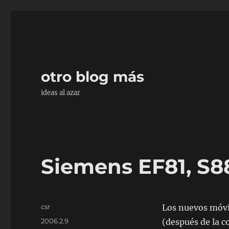
otro blog más
ideas al azar
Siemens EF81, S8
Autor
csr
Los nuevos móvi
Publicado
2006.2.9
(después de la c