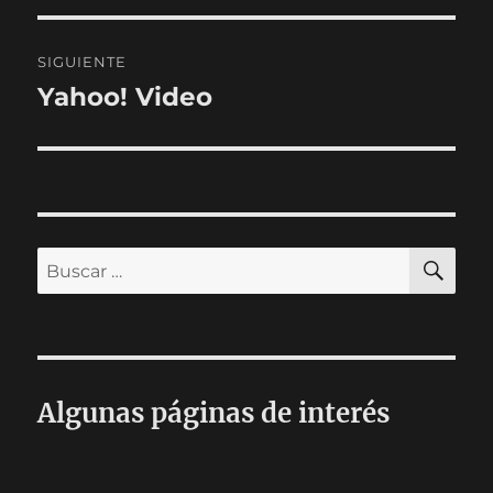
entradas
SIGUIENTE
Yahoo! Video
Entrada
siguiente:
BU
Buscar
por:
Algunas páginas de interés