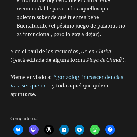
el humor de Jay Leno me encanta. Muy
recomendable para todos aquellos que
quieran saber de qué fuentes bebe
Buenafuente (el pésimo juego de palabras no
es intencional, pero lo voy a dejar).
Y en el baúl de los recuerdos,
Dr. en Alaska
(¿está editada de alguna forma
Playa de China
?).
Meme envíado a:
*gonzolog
,
intrascendencias
,
Va a ser que no…
y todo aquel que quiera
apuntarse.
Compárteme: