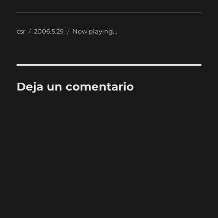
Autor
Publicado
Categorías
csr
2006.5.29
Now playing...
el
Deja un comentario