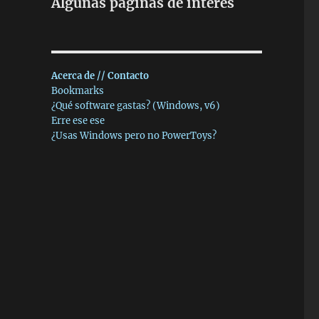
Algunas páginas de interés
Acerca de // Contacto
Bookmarks
¿Qué software gastas? (Windows, v6)
Erre ese ese
¿Usas Windows pero no PowerToys?