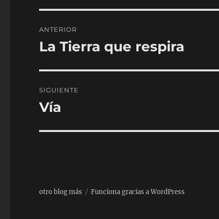
Navegación
ANTERIOR
de
La Tierra que respira
Entrada
anterior:
entradas
SIGUIENTE
Vía
Entrada
siguiente:
otro blog más
Funciona gracias a WordPress