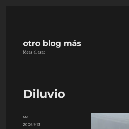
otro blog más
ideas al azar
Diluvio
Autor
csr
Publicado
2006.9.13