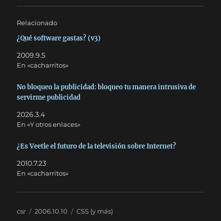
Relacionado
¿Qué software gastas? (v3)
2009.9.5
En «cacharritos»
No bloqueo la publicidad: bloqueo tu manera intrusiva de
servirme publicidad
2026.3.4
En «Y otros enlaces»
¿Es Veetle el futuro de la televisión sobre Internet?
2010.7.23
En «cacharritos»
Autor
Publicado
Categorías
csr
2006.10.10
CSS (y más)
el