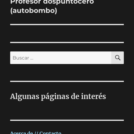
Profesor dospuntocero
Entrada
siguiente:
(autobombo)
BU
Buscar
por:
Algunas páginas de interés
Acerca de // Contacto