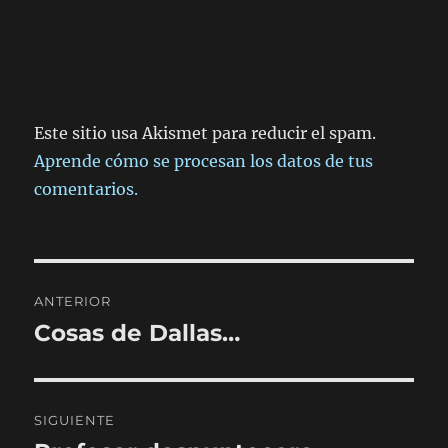
Este sitio usa Akismet para reducir el spam.
Aprende cómo se procesan los datos de tus
comentarios.
Navegación
ANTERIOR
de
Cosas de Dallas…
Entrada
anterior:
entradas
SIGUIENTE