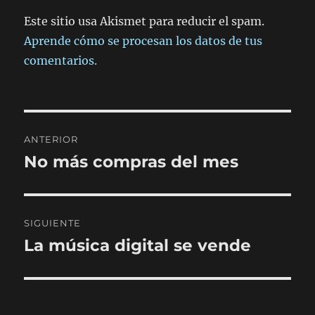
Este sitio usa Akismet para reducir el spam.
Aprende cómo se procesan los datos de tus
comentarios.
Navegación
ANTERIOR
de
No más compras del mes
Entrada
anterior:
entradas
SIGUIENTE
La música digital se vende
Entrada
siguiente: