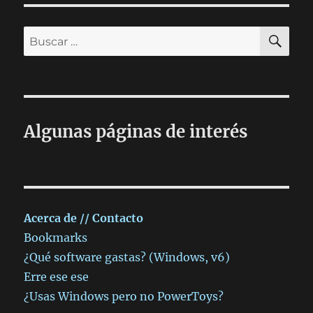
BU
Buscar
por:
Algunas páginas de interés
Acerca de // Contacto
Bookmarks
¿Qué software gastas? (Windows, v6)
Erre ese ese
¿Usas Windows pero no PowerToys?