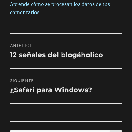
Aprende cómo se procesan los datos de tus
comentarios.
Navegación
ANTERIOR
de
12 señales del blogáholico
Entrada
anterior:
entradas
SIGUIENTE
¿Safari para Windows?
Entrada
siguiente: