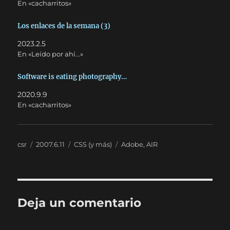
En «cacharritos»
Los enlaces de la semana (3)
2023.2.5
En «Leído por ahí...»
Software is eating photography…
2020.9.9
En «cacharritos»
Autor
Publicado
Categorías
Etiquetas
csr
2007.6.11
CSS (y más)
Adobe
,
AIR
el
Deja un comentario