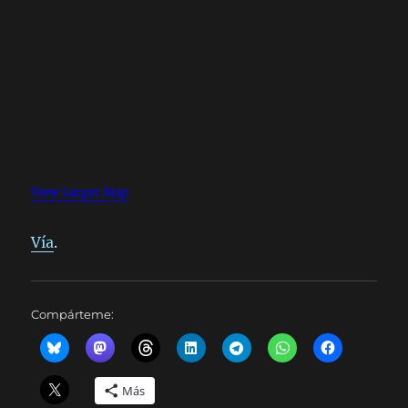
View Larger Map
Vía
.
Compárteme:
Más