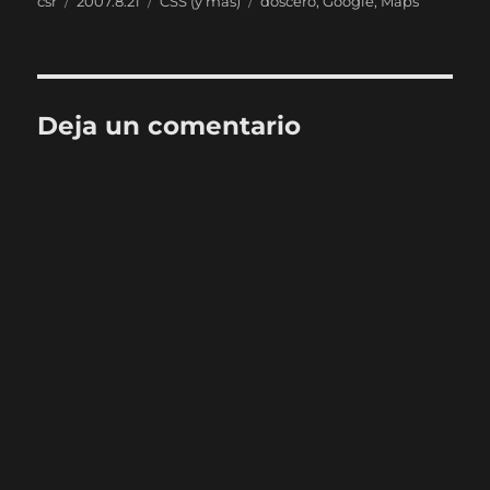
csr
2007.8.21
CSS (y más)
doscero
,
Google
,
Maps
el
Deja un comentario