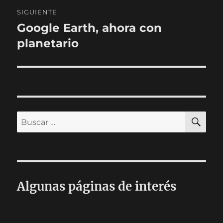
SIGUIENTE
Google Earth, ahora con
Entrada
siguiente:
planetario
BU
Buscar
por:
Algunas páginas de interés