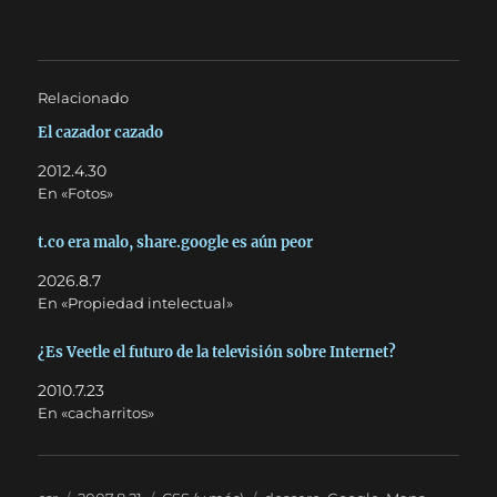
Relacionado
El cazador cazado
2012.4.30
En «Fotos»
t.co era malo, share.google es aún peor
2026.8.7
En «Propiedad intelectual»
¿Es Veetle el futuro de la televisión sobre Internet?
2010.7.23
En «cacharritos»
Autor
Publicado
Categorías
Etiquetas