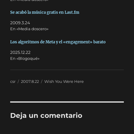
Se acabó la música gratis en Last.fm
2009.3.24
En «Media doscero»
Los algoritmos de Meta y el «engagement» barato
2025.12.22
En «Blogoqué»
Autor
Publicado
Categorías
csr
2007.8.22
Wish You Were Here
el
Deja un comentario