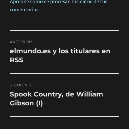
Aprende cómo se procesan los datos de tus
comentarios.
Navegación
ANTERIOR
de
elmundo.es y los titulares en
Entrada
anterior:
RSS
entradas
SIGUIENTE
Spook Country, de William
Entrada
siguiente:
Gibson (I)