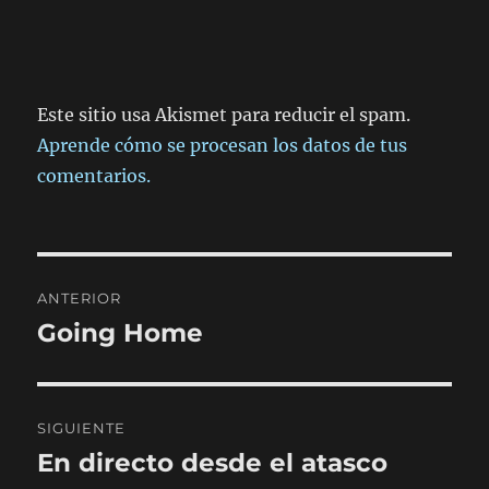
Este sitio usa Akismet para reducir el spam.
Aprende cómo se procesan los datos de tus
comentarios.
Navegación
ANTERIOR
de
Going Home
Entrada
anterior:
entradas
SIGUIENTE
En directo desde el atasco
Entrada