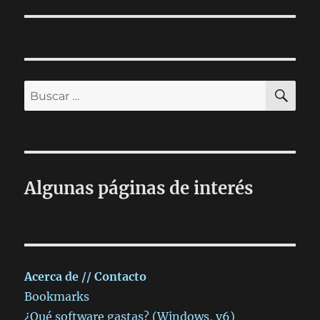
siguiente:
BU
Buscar
por:
Algunas páginas de interés
Acerca de // Contacto
Bookmarks
¿Qué software gastas? (Windows, v6)