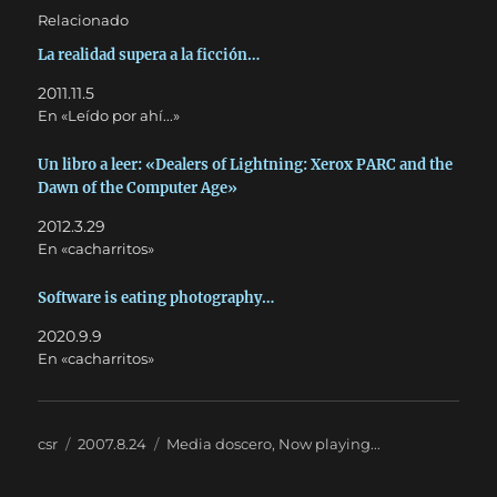
Relacionado
La realidad supera a la ficción…
2011.11.5
En «Leído por ahí...»
Un libro a leer: «Dealers of Lightning: Xerox PARC and the
Dawn of the Computer Age»
2012.3.29
En «cacharritos»
Software is eating photography…
2020.9.9
En «cacharritos»
Autor
Publicado
Categorías
csr
2007.8.24
Media doscero
,
Now playing...
el