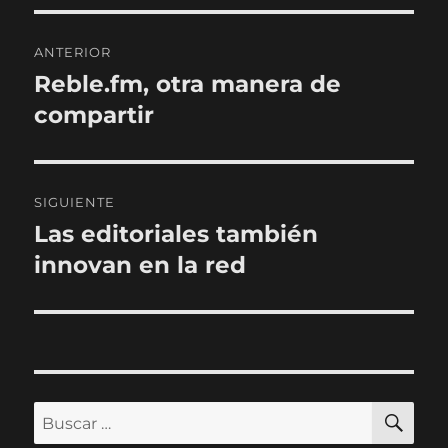
Navegación
ANTERIOR
de
Reble.fm, otra manera de
Entrada
anterior:
compartir
entradas
SIGUIENTE
Las editoriales también
Entrada
siguiente:
innovan en la red
BU
Buscar
por: