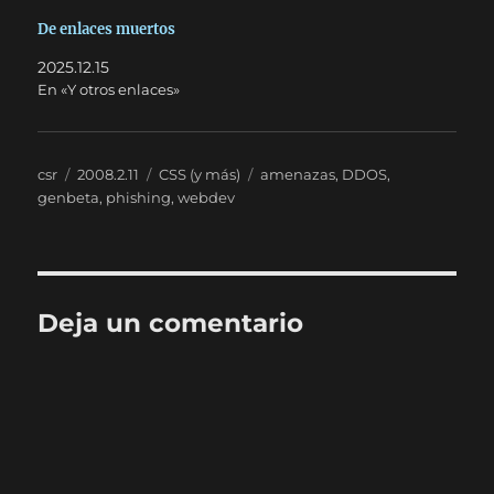
De enlaces muertos
2025.12.15
En «Y otros enlaces»
Autor
Publicado
Categorías
Etiquetas
csr
2008.2.11
CSS (y más)
amenazas
,
DDOS
,
el
genbeta
,
phishing
,
webdev
Deja un comentario