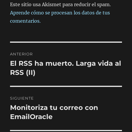
Este sitio usa Akismet para reducir el spam.
Aprende cómo se procesan los datos de tus
comentarios.
Navegación
ANTERIOR
de
El RSS ha muerto. Larga vida al
Entrada
anterior:
RSS (II)
entradas
SIGUIENTE
Monitoriza tu correo con
Entrada
siguiente:
EmailOracle