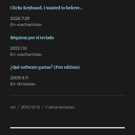
Clicks Keyboard. I wanted to believe…
2026.7.29
En «cacharritos»
Réquiem por el teclado
2013.1.10
En «cacharritos»
¿Qué software gastas? (Pen edition)
2009.9.11
En «Enlaces»
Autor
Publicado
Categorías
csr
2010.10.12
Y otros enlaces
el