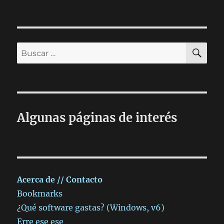
BU
Buscar
por:
Algunas páginas de interés
Acerca de // Contacto
Bookmarks
¿Qué software gastas? (Windows, v6)
Erre ese ese