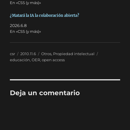
En «CSS (y más)»
¿Matará la IA la colaboración abierta?
2026.6.8
En «CSS (y más)»
Autor
Publicado
Categorías
Etiquetas
csr
2010.11.6
Otros
,
Propiedad intelectual
el
educación
,
OER
,
open access
Deja un comentario