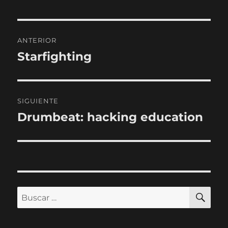
Navegación
ANTERIOR
de
Starfighting
Entrada
anterior:
entradas
SIGUIENTE
Drumbeat: hacking education
Entrada
siguiente:
BU
Buscar
por: