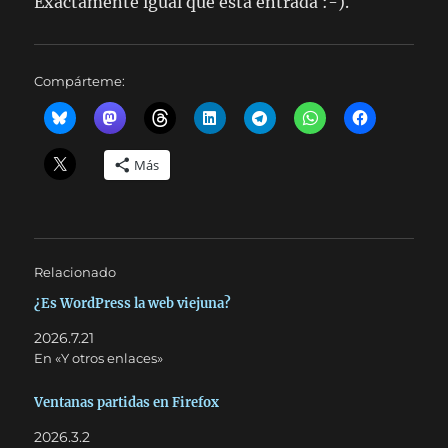
Exactamente igual que esta entrada :-).
Compárteme:
Más
Relacionado
¿Es WordPress la web viejuna?
2026.7.21
En «Y otros enlaces»
Ventanas partidas en Firefox
2026.3.2