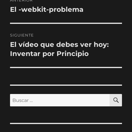
de
El -webkit-problema
Entrada
anterior:
entradas
SIGUIENTE
El vídeo que debes ver hoy:
Entrada
siguiente:
Inventar por Principio
BU
Buscar
por: