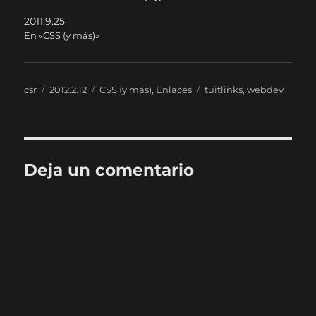
2011.9.25
En «CSS (y más)»
Autor
Publicado
Categorías
Etiquetas
csr
2012.2.12
CSS (y más)
,
Enlaces
tuitlinks
,
webdev
el
Deja un comentario