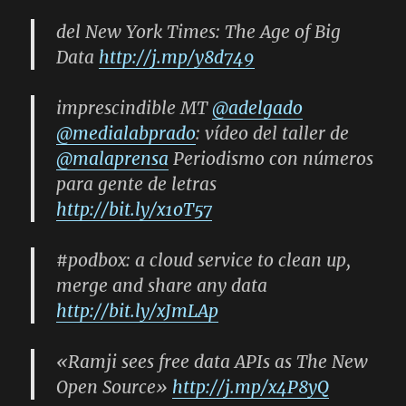
del
New York Times: The Age of Big
Data
http://j.mp/y8d749
imprescindible MT
@adelgado
@medialabprado
: vídeo del taller de
@malaprensa
Periodismo con números
para gente de letras
http://bit.ly/x1oT57
#podbox: a cloud service to clean up,
merge and share any data
http://bit.ly/xJmLAp
«Ramji sees free data APIs as The New
Open Source»
http://j.mp/x4P8yQ