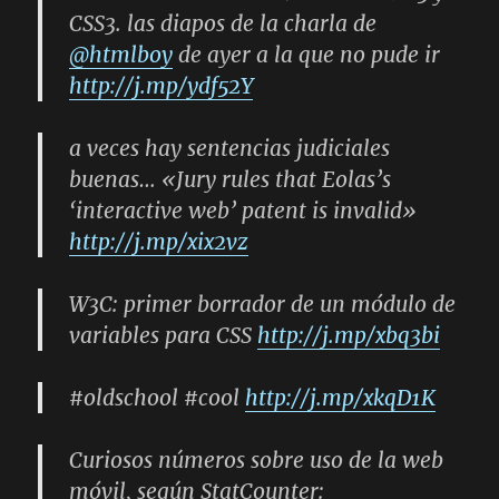
CSS3. las diapos de la charla de
@htmlboy
de ayer a la que no pude ir
http://j.mp/ydf52Y
a veces hay sentencias judiciales
buenas…
«Jury rules that Eolas’s
‘interactive web’ patent is invalid»
http://j.mp/xix2vz
W3C: primer borrador de un módulo de
variables para CSS
http://j.mp/xbq3bi
#oldschool #cool
http://j.mp/xkqD1K
Curiosos números sobre uso de la web
móvil, según StatCounter: