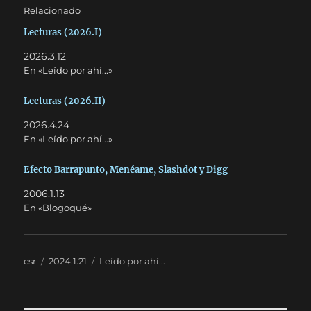
Relacionado
Lecturas (2026.I)
2026.3.12
En «Leído por ahí...»
Lecturas (2026.II)
2026.4.24
En «Leído por ahí...»
Efecto Barrapunto, Menéame, Slashdot y Digg
2006.1.13
En «Blogoqué»
Autor
Publicado
Categorías
csr
2024.1.21
Leído por ahí...
el