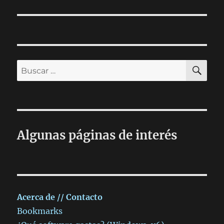
siguiente:
BU
Buscar
por:
Algunas páginas de interés
Acerca de // Contacto
Bookmarks