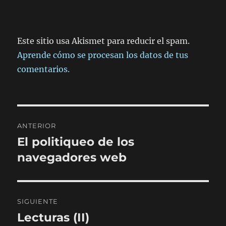
Este sitio usa Akismet para reducir el spam.
Aprende cómo se procesan los datos de tus
comentarios.
Navegación
ANTERIOR
de
El politiqueo de los
Entrada
anterior:
navegadores web
entradas
SIGUIENTE
Lecturas (II)
Entrada