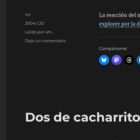
Autor
csr
La reacción del 
Publicado
2004.1.20
explorer por la 
el
Categorías
Leído por ahí...
en
Deja un comentario
Más
Compárteme:
de
Eolas
Dos de cacharrit