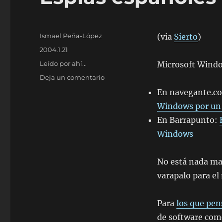
Autor
Ismael Peña-López
(via
Sierto
)
Publicado
2004.1.21
el
Categorías
Leído por ahí...
Microsoft Window
en
Deja un comentario
Espías
En navegante.c
españoles
Windows por un 
en
Microsoft
En Barrapunto:
Windows
No está nada mal
varapalo para el 
Para
los que pe
de software come