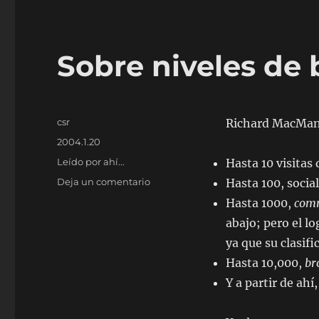
Sobre niveles de 
Autor
csr
Richard MacMan
Publicado
2004.1.20
el
Categorías
Leído por ahí...
Hasta 10 visitas 
en
Deja un comentario
Hasta 100, social
Sobre
Hasta 1000,
comm
niveles
abajo; pero el lo
de
bloggers
ya que su clasif
Hasta 10,000,
br
Y a partir de ahí