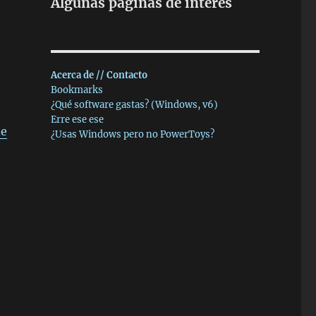
Algunas páginas de interés
Acerca de // Contacto
Bookmarks
¿Qué software gastas? (Windows, v6)
Erre ese ese
de
¿Usas Windows pero no PowerToys?
o