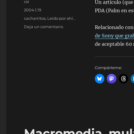
Autor
csr
Un artículo (que
Publicado
2004.1.19
PDA (Palm en es
el
Categorías
cacharritos
,
Leído por ahí...
en
Deja un comentario
Relacionado con
Dos
de Sony que gra
de
de aceptable 60 
cacharritos
Compárteme:
Macromedia, mult