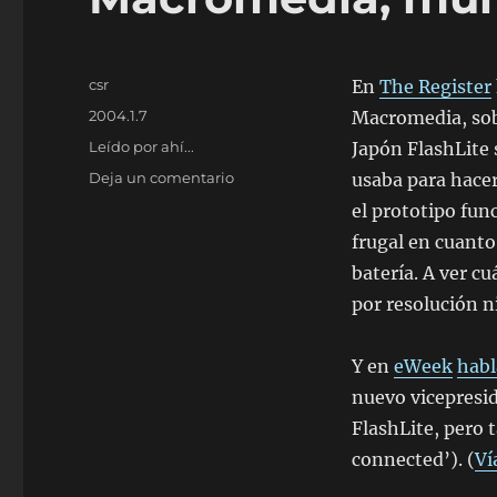
Autor
csr
En
The Register
Publicado
2004.1.7
Macromedia, so
el
Categorías
Leído por ahí...
Japón FlashLite 
en
Deja un comentario
usaba para hacer
Macromedia,
el prototipo fun
multimedia
frugal en cuanto 
y
dispositivos
batería. A ver c
por resolución n
Y en
eWeek
habl
nuevo vicepresi
FlashLite, pero 
connected’). (
Ví