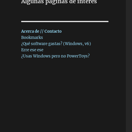
Algunas páginas de interés
Acerca de // Contacto
Bookmarks
¿Qué software gastas? (Windows, v6)
Erre ese ese
¿Usas Windows pero no PowerToys?