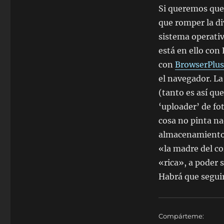
la
Si queremos que 
brecha
entre
que romper la di
aplicaciones
sistema operativo
web
está en ello con
y
escritorio
con
BrowserPlus
el navegador. L
(tanto es así­ q
‘uploader’ de fot
cosa no pinta na
almacenamiento p
«la madre del co
«rica», a poder 
Habrá que seguir
Compárteme: