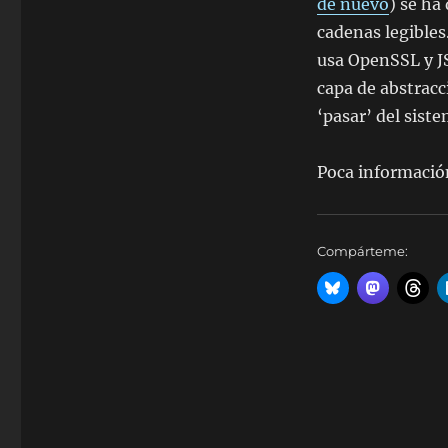
de nuevo
) se ha
cadenas legibles
usa OpenSSL y J
capa de abstrac
‘pasar’ del sist
Poca informació
Compárteme: