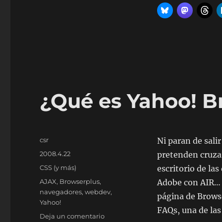
¿Qué es Yahoo! B
Autor
csr
Ni paran de sali
Publicado
2008.4.22
pretenden cruzar
el
Categorías
CSS (y más)
escritorio de la
Etiquetas
AJAX
,
Browserplus
,
Adobe con AIR… 
navegadores
,
webdev
,
página de Brows
Yahoo!
FAQs, una de las
en
Deja un comentario