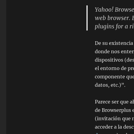
¿Qué
Yahoo! Browser
es
Yahoo!
web browser. B
BrowserPlus?
plugins for a r
De su existenci
donde nos enter
dispositivos (de
el entorno de p
componente que 
datos, etc.)
.
Parece ser que a
de Browserplus 
(invitación que 
acceder a la des