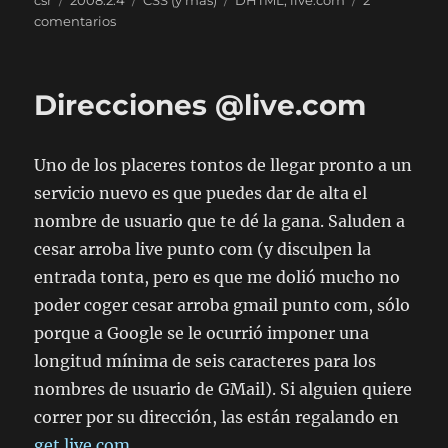
csr
2008.2.4
CSS (y más)
DHTML
,
live.com
2
el
en
comentarios
Integrando
la
búsqueda
Direcciones @live.com
en
las
entradas
Uno de los placeres tontos de llegar pronto a un
servicio nuevo es que puedes dar de alta el
nombre de usuario que te dé la gana. Saluden a
cesar arroba live punto com (y disculpen la
entrada tonta, pero es que me dolió mucho no
poder coger cesar arroba gmail punto com, sólo
porque a Google se le ocurrió imponer una
longitud mínima de seis caracteres para los
nombres de usuario de GMail). Si alguien quiere
correr por su dirección, las están regalando en
get.live.com
.