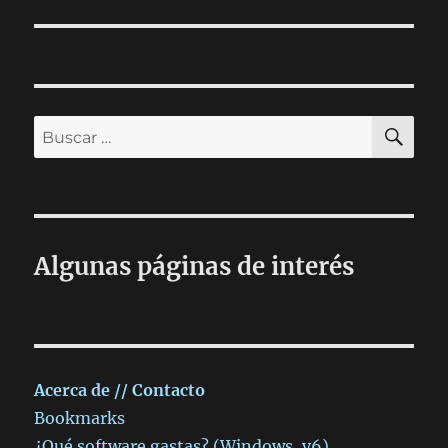
siguiente:
BU
Buscar
por:
Algunas páginas de interés
Acerca de // Contacto
Bookmarks
¿Qué software gastas? (Windows, v6)