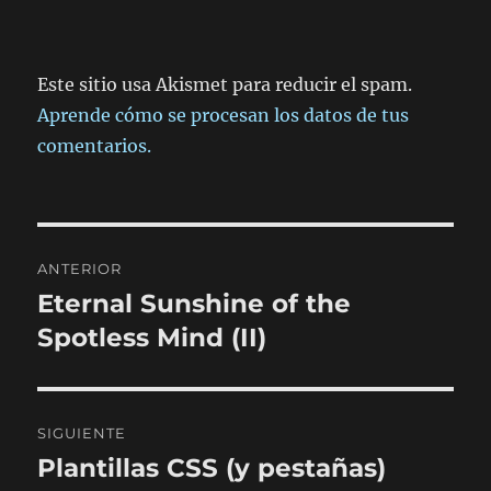
Este sitio usa Akismet para reducir el spam.
Aprende cómo se procesan los datos de tus
comentarios.
Navegación
ANTERIOR
de
Eternal Sunshine of the
Entrada
anterior:
Spotless Mind (II)
entradas
SIGUIENTE
Plantillas CSS (y pestañas)
Entrada