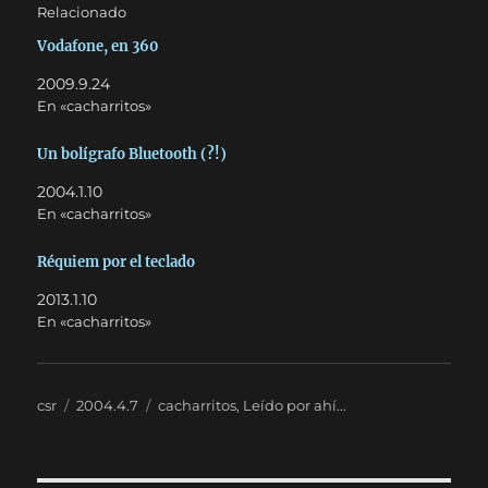
Relacionado
Vodafone, en 360
2009.9.24
En «cacharritos»
Un bolígrafo Bluetooth (?!)
2004.1.10
En «cacharritos»
Réquiem por el teclado
2013.1.10
En «cacharritos»
Autor
Publicado
Categorías
csr
2004.4.7
cacharritos
,
Leído por ahí...
el