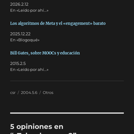
2026.2.12
En «Leído por ahí...»
Los algoritmos de Meta y el «engagement» barato
2025.12.22
En «Blogoqué»
Bill Gates, sobre MOOCs y educación
2015.2.5
En «Leído por ahí...»
Autor
Publicado
Categorías
csr
2004.5.6
Otros
el
5 opiniones en