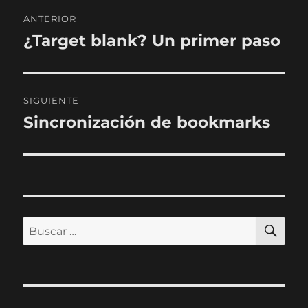
Navegación
ANTERIOR
de
¿Target blank? Un primer paso
Entrada
anterior:
entradas
SIGUIENTE
Sincronización de bookmarks
Entrada
siguiente:
BU
Buscar
por: