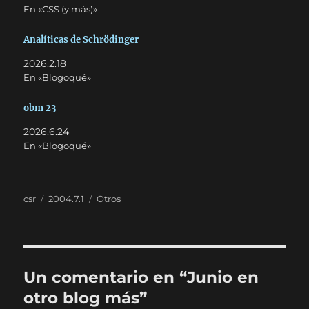
En «CSS (y más)»
Analíticas de Schrödinger
2026.2.18
En «Blogoqué»
obm 23
2026.6.24
En «Blogoqué»
Autor
Publicado
Categorías
csr
2004.7.1
Otros
el
Un comentario en “Junio en
otro blog más”