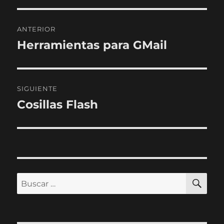
Navegación
ANTERIOR
de
Herramientas para GMail
Entrada
anterior:
entradas
SIGUIENTE
Cosillas Flash
Entrada
siguiente:
BU
Buscar
por: