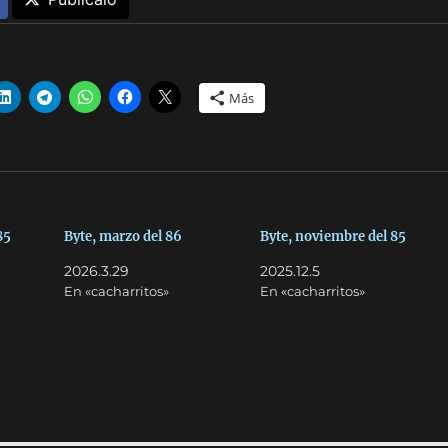
Más
85
Byte, marzo del 86
Byte, noviembre del 85
2026.3.29
2025.12.5
En «cacharritos»
En «cacharritos»