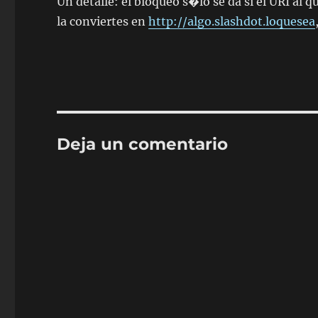
Un detalle: el bloqueo s�lo se da si el URI al 
la conviertes en
http://algo.slashdot.loquesea
Deja un comentario