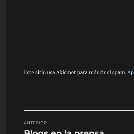
Este sitio usa Akismet para reducir el spam.
Ap
Navegación
ANTERIOR
de
Blogs en la prensa
Entrada