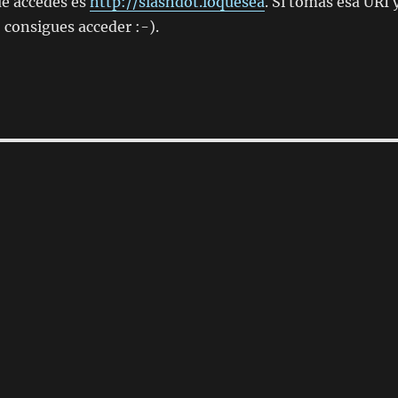
que accedes es
http://slashdot.loquesea
. Si tomas esa URI 
, consigues acceder :-).