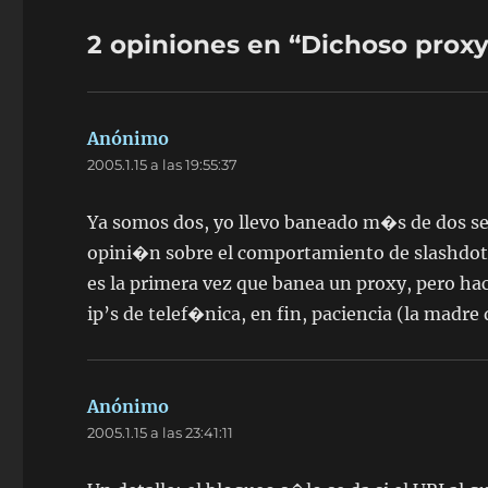
2 opiniones en “Dichoso prox
Anónimo
dice:
2005.1.15 a las 19:55:37
Ya somos dos, yo llevo baneado m�s de dos se
opini�n sobre el comportamiento de slashdot
es la primera vez que banea un proxy, pero h
ip’s de telef�nica, en fin, paciencia (la madre d
Anónimo
dice:
2005.1.15 a las 23:41:11