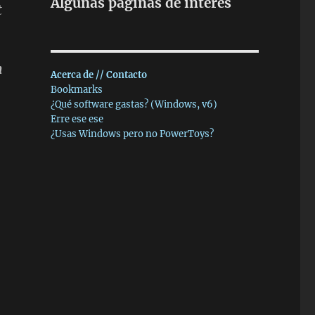
Algunas páginas de interés
t
h
Acerca de // Contacto
Bookmarks
¿Qué software gastas? (Windows, v6)
Erre ese ese
¿Usas Windows pero no PowerToys?