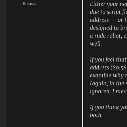
el
Either your ne
Categorías
Enlaces
due to script 
address — or t
designed to br
a rude robot, 
well.
If you feel tha
address (80.58
examine why the
(again, in the
ignored. I mea
If you think yo
both.