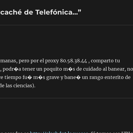
ycaché de Telefónica…”
manas, pero por el proxy 80.58.38.44 , comparto tu
, podr�a tener un poquito m�s de cuidado al banear, n
ace tiempo fu� m�s grave y bane� un rango enterito de
e las ciencias).