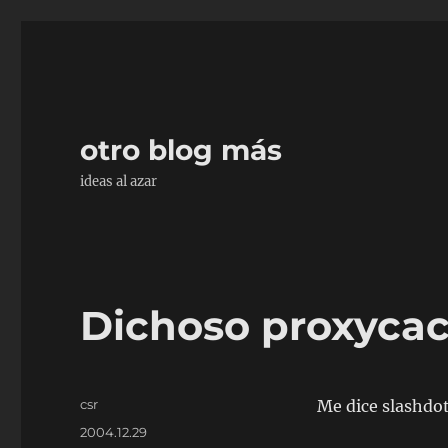
otro blog más
ideas al azar
Dichoso proxycac
Autor
csr
Me dice slashdo
Publicado
2004.12.29