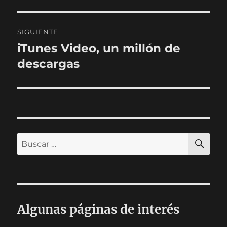
anterior:
entradas
SIGUIENTE
iTunes Video, un millón de
Entrada
siguiente:
descargas
BU
Buscar
por:
Algunas páginas de interés