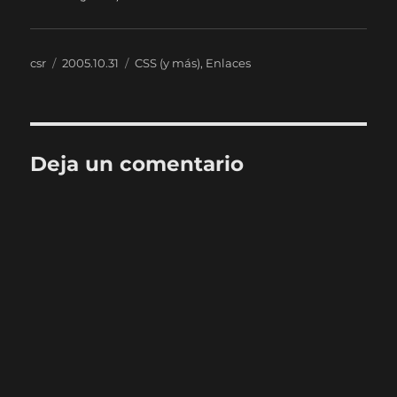
Autor
Publicado
Categorías
csr
2005.10.31
CSS (y más)
,
Enlaces
el
Deja un comentario