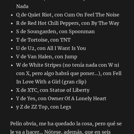
Nada
Q de Quiet Riot, con Cum On Feel The Noise
R de Red Hot Chili Peppers, con By The Way
S de Soungarden, con Spoonman
T de Tortoise, con TNT
U de U2, con All I Want Is You
V de Van Halen, con Jump
W de White Stripes (no tenía nada con W ni
con X, pero algo habrá que poner…), con Fell
In Love With a Girl (gran clip)
X de XTC, con Statue of Liberty
Y de Yes, con Owner Of A Lonely Heart
y Z de ZZ Top, con Legs
Pelín obvia, me ha quedado la cosa, pero qué se
le va a hacer… Nótese, además, que en seis