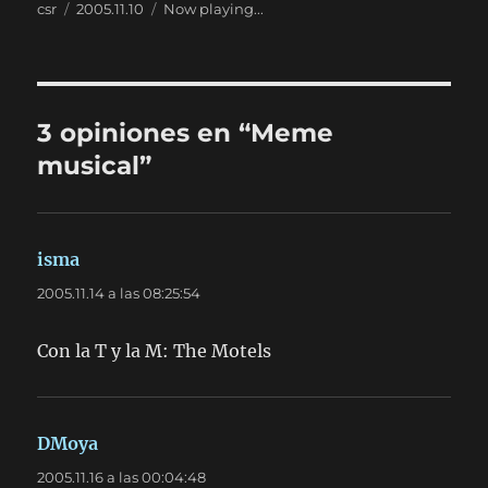
Autor
Publicado
Categorías
csr
2005.11.10
Now playing...
el
3 opiniones en “Meme
musical”
isma
dice:
2005.11.14 a las 08:25:54
Con la T y la M: The Motels
DMoya
dice:
2005.11.16 a las 00:04:48