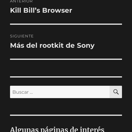
ANTERIOR
de
Kill Bill’s Browser
Entrada
anterior:
entradas
SIGUIENTE
Más del rootkit de Sony
Entrada
siguiente:
BU
Buscar
por:
Algunas páginas de interés