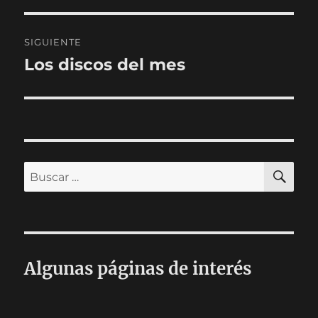
SIGUIENTE
Los discos del mes
Entrada
siguiente:
BU
Buscar
por:
Algunas páginas de interés