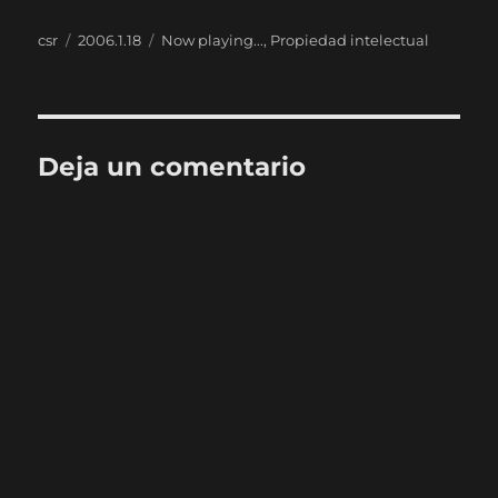
Autor
Publicado
Categorías
csr
2006.1.18
Now playing...
,
Propiedad intelectual
el
Deja un comentario