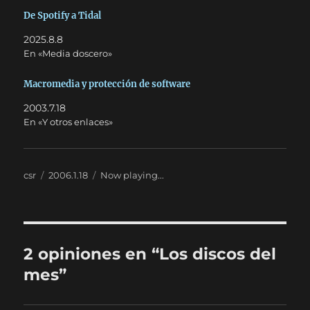
De Spotify a Tidal
2025.8.8
En «Media doscero»
Macromedia y protección de software
2003.7.18
En «Y otros enlaces»
Autor
Publicado
Categorías
csr
2006.1.18
Now playing...
el
2 opiniones en “Los discos del
mes”