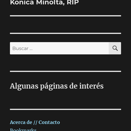
Konica Minolta, RIP
Entrada
siguiente:
BU
Buscar
por:
Algunas páginas de interés
Acerca de // Contacto
Bookmarks