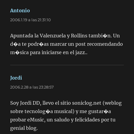
Antonio
dice:
2006.1.19 a las 21:31:10
Apuntada la Valenzuela y Rollins tambi�n. Un
d�a te podr�as marcar un post recomendando
m�sica para iniciarse en el jazz..
Jordi
dice:
2006.2.28 a las 23:28:57
Soy Jordi DD, llevo el sitio soniclog.net (weblog
sobre tecnolog�a musical) y me gustar�a
probar eMusic, un saludo y felicidades por tu
genial blog.