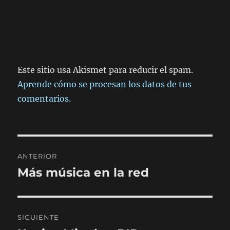
Este sitio usa Akismet para reducir el spam.
Aprende cómo se procesan los datos de tus
comentarios.
Navegación
ANTERIOR
de
Más música en la red
Entrada
anterior:
entradas
SIGUIENTE