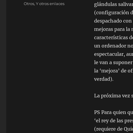
el
Categorías
Otros
,
Y otros enlaces
glándulas saliva
(configuración d
despachado con 
mejoras para la 
características d
un ordenador no
espectacular, au
le van a suponer
la ‘mejora’ de of
verdad).
La próxima vez s
PS Para quien qu
‘el rey de las p
(requiere de Qui