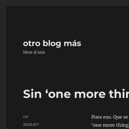
otro blog más
ideas al azar
Sin ‘one more thi
Autor
csr
Pues eso. Que se
Publicado
2006.8.7
‘one more thing’