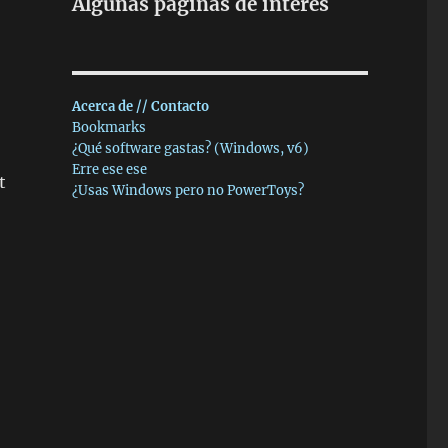
Algunas páginas de interés
Acerca de // Contacto
Bookmarks
¿Qué software gastas? (Windows, v6)
Erre ese ese
t
¿Usas Windows pero no PowerToys?