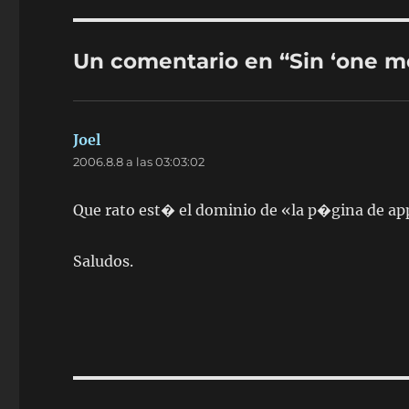
Un comentario en “Sin ‘one m
Joel
dice:
2006.8.8 a las 03:03:02
Que rato est� el dominio de «la p�gina de app
Saludos.