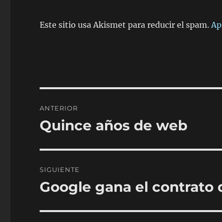
Este sitio usa Akismet para reducir el spam.
Ap
Navegación
ANTERIOR
de
Quince años de web
Entrada
anterior:
entradas
SIGUIENTE
Google gana el contrato
Entrada
siguiente: